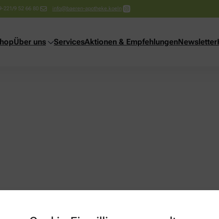
9-221/9 52 66 80
info@baeren-apotheke.koeln
shop
Über uns
Services
Aktionen & Empfehlungen
Newsletter