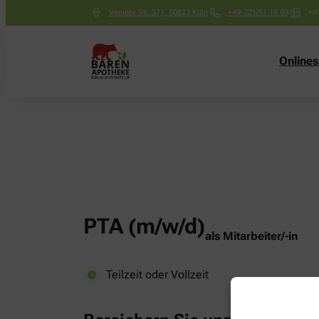
Venloer Str. 371
,
50823
Köln
+49-221/51 18 89
+4
Online
PTA (m/w/d)
als Mitarbeiter/-in
Teilzeit oder Vollzeit