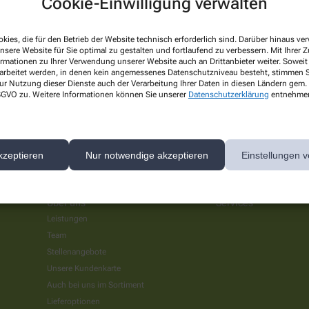
s PTA!
Cookie-Einwilligung verwalten
kies, die für den Betrieb der Website technisch erforderlich sind. Darüber hinaus v
nsere Website für Sie optimal zu gestalten und fortlaufend zu verbessern. Mit Ihrer
ärkung! Wir suchen pharmazeutisch-technische Assistenten (m/w/d) in Teil
ormationen zu Ihrer Verwendung unserer Website auch an Drittanbieter weiter. Soweit
eratung, ebenso an Herstellungstätigkeiten in Labor und Rezeptur, sind
rarbeitet werden, in denen kein angemessenes Datenschutzniveau besteht, stimmen Si
 uns genau richtig!
ur Nutzung dieser Dienste auch der Verarbeitung Ihrer Daten in diesen Ländern gem. 
 DSGVO zu. Weitere Informationen können Sie unserer
Datenschutzerklärung
entnehme
kzeptieren
Nur notwendige akzeptieren
Einstellungen v
Über uns
Services
Leistungen
Team
Stellenangebote
Unsere Kundenkarte
Auch bei uns im Sortiment
Lieferoptionen