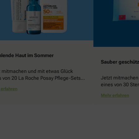
hlende Haut im Sommer
Sauber geschützt
t mitmachen und mit etwas Glück
Jetzt mitmachen
s von 20 La Roche Posay Pflege-Sets
eines von 30 Ste
nnen!
erfahren
gewinnen!
Mehr erfahren