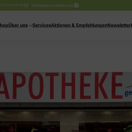
9-221/9 52 66 80
info@baeren-apotheke.koeln
shop
Über uns
Services
Aktionen & Empfehlungen
Newsletter