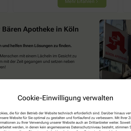
Mehr Erfahren
 Bären Apotheke in Köln
n und helfen Ihnen Lösungen zu finden.
 Menschen mit einem Lächeln im Gesicht zu
zdem mit der Zeit gegangen und setzen neben
ven!
erheilkunde
, die individuelle, moderne
Wechseljahrsbeschwerden
.
Cookie-Einwilligung verwalten
kies, die für den Betrieb der Website technisch erforderlich sind. Darüber hinaus v
efern wir Ihnen Ihre Arzneimittel auch nach
nsere Website für Sie optimal zu gestalten und fortlaufend zu verbessern. Mit Ihrer
ormationen zu Ihrer Verwendung unserer Website auch an Drittanbieter weiter. Soweit
rarbeitet werden, in denen kein angemessenes Datenschutzniveau besteht, stimmen Si
ganz einfach hier in unserem
Onlineshop