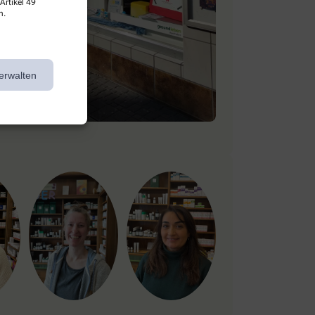
Artikel 49
n.
erwalten