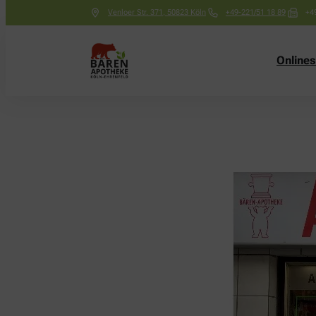
Venloer Str. 371
,
50823
Köln
+49-221/51 18 89
+4
Online