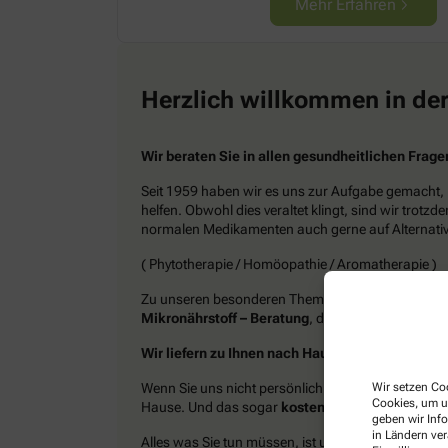
Mehr Erfahren
Herzlich willkommen in der
Wir beraten Sie in allen gesundheitlichen Frage
Seit 1959 haben wir es uns zur Aufgabe gemacht,
helfen. Obwohl dies veraltet klingt, sind wir trot
normalen Medikamenten auch gerne auf Alternati
( Phytotherapie / Homöopathie / Aromatherapie )
Zu unseren besonderen Themen gehören die
Kind
Mikronährstoff – Beratung
, das
Mikrobiom
und
Wir liefern zu Ihnen nach Hause!
Wir setzen Coo
Wenn Sie uns nicht persönlich besuchen können, li
Cookies, um u
Hause. Und das sogar
kostenlos
!
geben wir Inf
in Ländern ve
Alles was Sie tun müssen, ist uns anzurufen oder 